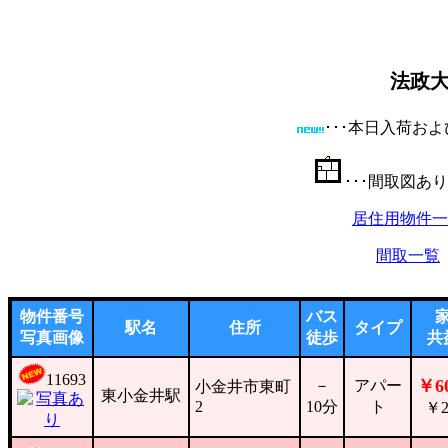
法政
･･･本日入荷お
･･･間取
居住用物件一
間取一覧
物件番号
バス
駅名
住所
タイプ
写真画像
徒歩
共
11693
￥60
－
アパー
小金井市東町
東小金井駅
2
10分
ト
￥2