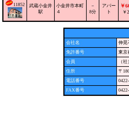
11852
￥60
武蔵小金井
小金井市本町
－
アパー
駅
４
8分
ト
￥2
会社名
伸晃
免許番号
東京
会員
（社
住所
〒1
電話番号
0422
FAX番号
0422