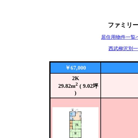
ファミリ
居住用物件一覧
西武柳沢別一
￥67,000
2K
2
29.82m
( 9.02坪
)